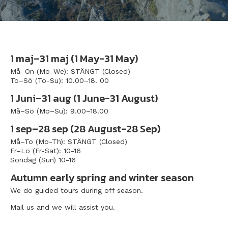
1 maj–31 maj (1 May-31 May)
Må–On (Mo-We): STÄNGT (Closed)
To–Sö (To-Su): 10.00–18. 00
1 Juni–31 aug (1 June-31 August)
Må–Sö (Mo–Su): 9.00–18.00
1 sep–28 sep (28 August-28 Sep)
Må–To (Mo-Th): STÄNGT (Closed)
Fr–Lö (Fr-Sat): 10-16
Söndag (Sun) 10-16
Autumn early spring and winter season
We do guided tours during off season.
Mail us and we will assist you.