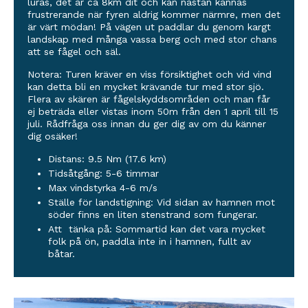
luras, det är ca 8km dit och kan nästan kännas
frustrerande när fyren aldrig kommer närmre, men det
är värt mödan! På vägen ut paddlar du genom kargt
landskap med många vassa berg och med stor chans
att se fågel och säl.
Notera: Turen kräver en viss försiktighet och vid vind
kan detta bli en mycket krävande tur med stor sjö.
Flera av skären är fågelskyddsområden och man får
ej beträda eller vistas inom 50m från den 1 april till 15
juli. Rådfråga oss innan du ger dig av om du känner
dig osäker!
Distans: 9.5 Nm (17.6 km)
Tidsåtgång: 5-6 timmar
Max vindstyrka 4-6 m/s
Ställe för landstigning: Vid sidan av hamnen mot
söder finns en liten stenstrand som fungerar.
Att tänka på: Sommartid kan det vara mycket
folk på ön, paddla inte in i hamnen, fullt av
båtar.