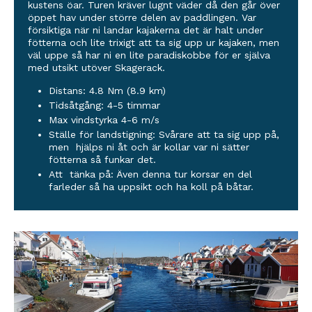
kustens öar. Turen kräver lugnt väder då den går över
öppet hav under större delen av paddlingen. Var
försiktiga när ni landar kajakerna det är halt under
fötterna och lite trixigt att ta sig upp ur kajaken, men
väl uppe så har ni en lite paradiskobbe för er själva
med utsikt utöver Skagerack.
Distans: 4.8 Nm (8.9 km)
Tidsåtgång: 4-5 timmar
Max vindstyrka 4-6 m/s
Ställe för landstigning: Svårare att ta sig upp på,
men hjälps ni åt och är kollar var ni sätter
fötterna så funkar det.
Att tänka på: Även denna tur korsar en del
farleder så ha uppsikt och ha koll på båtar.