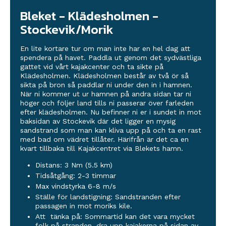
Bleket - Klädesholmen -
Stockevik/Morik
En lite kortare tur om man inte har en hel dag att
spendera på havet. Paddla ut genom det sydvästliga
gattet vid vårt kajakcenter och ta sikte på
Klädesholmen. Klädesholmen består av två ör så
sikta på bron så paddlar ni under den in i hamnen.
När ni kommer ut ur hamnen på andra sidan tar ni
höger och följer land tills ni passerar över farleden
efter klädesholmen. Nu befinner ni er i sundet in mot
baksidan av Stockevik där det ligger en mysig
sandstrand som man kan kliva upp på och ta en rast
med bad om vädret tillåter. Härifrån är det ca en
kvart tillbaka till Kajakcentret via Blekets hamn.
Distans: 3 Nm (5.5 km)
Tidsåtgång: 2-3 timmar
Max vindstyrka 6-8 m/s
Ställe för landstigning: Sandstranden efter
passagen in mot moriks kile.
Att tänka på: Sommartid kan det vara mycket
folk på stranden, dra upp kajakerna på sidan av