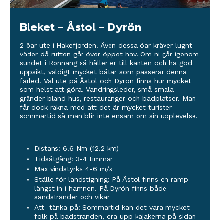
Bleket - Åstol - Dyrön
2 öar ute i Hakefjorden. Även dessa öar kräver lugnt
väder då rutten går över öppet hav. Om ni går igenom
sundet i Rönnäng så håller er till kanten och ha god
uppsikt, väldigt mycket båtar som passerar denna
farled. Väl ute på Åstol och Dyrön finns hur mycket
som helst att göra. Vandringsleder, små smala
gränder bland hus, restauranger och badplatser. Man
får dock räkna med att det är mycket turister
sommartid så man blir inte ensam om sin upplevelse.
Distans: 6.6 Nm (12.2 km)
Tidsåtgång: 3-4 timmar
Max vindstyrka 4-6 m/s
Ställe för landstigning: På Åstol finns en ramp
längst in i hamnen. På Dyrön finns både
sandstränder och vikar.
Att tänka på: Sommartid kan det vara mycket
folk på badstranden, dra upp kajakerna på sidan