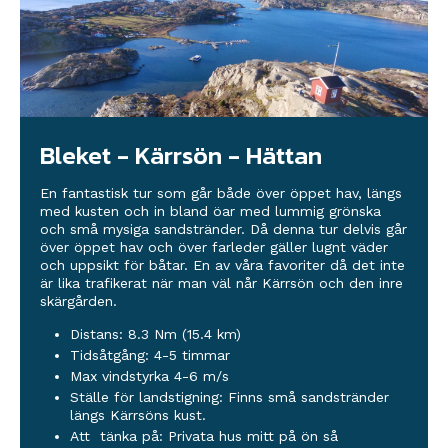
Bleket - Kärrsön - Hättan
En fantastisk tur som går både över öppet hav, längs
med kusten och in bland öar med lummig grönska
och små mysiga sandstränder. Då denna tur delvis går
över öppet hav och över farleder gäller lugnt väder
och uppsikt för båtar. En av våra favoriter då det inte
är lika trafikerat när man väl når Kärrsön och den inre
skärgården.
Distans: 8.3 Nm (15.4 km)
Tidsåtgång: 4-5 timmar
Max vindstyrka 4-6 m/s
Ställe för landstigning: Finns små sandstränder
längs Kärrsöns kust.
Att tänka på: Privata hus mitt på ön så