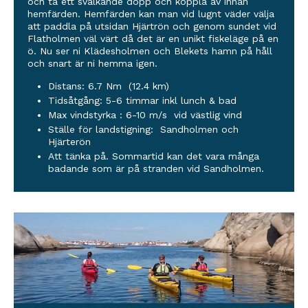
och ta ett svalkande dopp och koppla av innan
hemfärden. Hemfärden kan man vid lugnt väder välja
att paddla på utsidan Hjärtrön och genom sundet vid
Flatholmen väl värt då det är en unikt fiskeläge på en
ö. Nu ser ni Klädesholmen och Blekets hamn på håll
och snart är ni hemma igen.
Distans: 6.7 Nm (12.4 km)
Tidsåtgång: 5-6 timmar inkl lunch & bad
Max vindstyrka : 6-10 m/s vid västlig vind
Ställe för landstigning: Sandholmen och
Hjärterön
Att tänka på. Sommartid kan det vara många
badande som är på stranden vid Sandholmen.